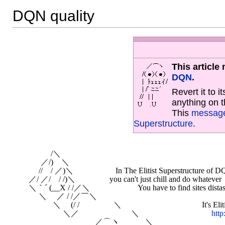
DQN quality
This article
DQN
.
Revert it to i
anything on t
This
messag
Superstructure
.
　 　 　 /＼

　 　 ／/)　＼

　　 //　/ ／)＼　 　　　　In The Elitist Superstructure of D
　／/ ／/　/ /)＼ 　　　　you can't just chill and do whatever

　＼｀´ (__X / /／＼　　　　　　You have to find sites distaste
　　 ＼　 ／ / /／￣＼　　　　　　　

　　　　＼　 (/ /　 　　　＼　　　　　　　　　　It's Elitist Q
　　　　　 ＼／　 　　　　　 ＼　　　　　　　　　
http
　　　　　　　　　 ／⌒ヽ ______＼
