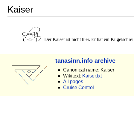
Kaiser
　　 　 ／⌒)

　　⊆.==卍|_

tanasinn.info archive
Canonical name: Kaiser
Wikitext:
Kaiser.txt
All pages
Cruise Control