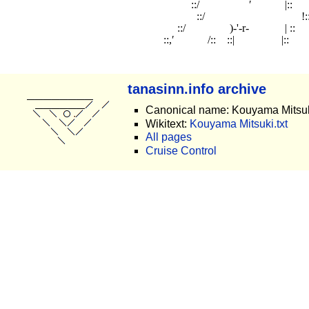
　　　　　　　 　 　 　 　 　 　 ::/　　　 　 ′　　　|::

　　　　　　　　　　　　　　　 ::/　 　 　 　 　 　 　 !::
　　　　　　　 　 　 　 　 　 ::/　　　　)‐'-r‐　 　　| ::

tanasinn.info archive
Canonical name: Kouyama Mitsu
Wikitext:
Kouyama Mitsuki.txt
All pages
Cruise Control