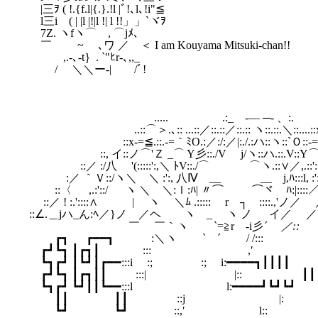
    |三ｦ ( !.{f.l|{.}.!l |ﾞ!､l､!i"≦

    l三i　( | |l |!|l !| l !!」」`ヾｦ

    7Z. ヽfヽ⌒　, ⌒jﾒ､

    ￣　　 ~ゝ ､ワ ／　＜ I am Kouyama Mitsuki-chan!!

    　　,.‐､-t｝. `"ﾋr-､,,_ 　

    　 /　 ＼＼ー-|　　/ﾞ!

　　　　　　　 　 　 　 .....　　 　 　 .:_　-— ─- 、:.　　　　.
　　　　 　 　 　 　 ..::⌒＞.､:: ...::／::.::／::.:: ヽ::.::.＼::....::
　　　　　　　　 ::x-=≦.::.-=｀ﾐO.:／:/:／|:./.:ハ::ヽ::`Ｏ::
　　　　　　 ::, イ::ノ⌒'Ｚ _⌒ Y彡::./V　 j/ヽ::ハ.::.V::
　　　 　 ::／ :/八　 '(:::::':,＼ ﾄV::./⌒　　 　 ⌒ヽ.::∨／,.::'::/
　　　 :／ ｀Ｖ::/ヽ＼　＼ :':, 八Ⅳ　__　　 　 __　j,ﾊ:::l, :':::::
　　 ::〈 　 ,.:'::/ 　 ヽ ＼　＼:ｌ:ﾊ| 〃⌒　 　 ⌒ヾ　ﾊ:|::::／　 ,
　 ::／ ! :.'::::∧　　　|　 ヽ 　＼ﾑ .:::::　 r　┐　::::.,'ノ／　 
::∠.＿jハ_ん:ﾍ／}ノ　／ヘ　　ヽゝ_　 ヽ ノ 　 イ／　 ／⌒
　 　 　 　 　 　 　 ￣　 ￣｀ヽ　　 `=≧r　‐i彡
´　 ／::
　　 ┏┓ 　 ┏━━┓　　　 :＼ヽ　　 `　´　　 / /:::　　　　
　┏┛┗┓ ┃┏┓┃　 　 　 :::　　　　　　　 　 ,′　　　　 　 ┃
　┗┓┏┛ ┃┗┛┃┏━━:::i　 :;　　　　 :;　 i:━━━━┓┃┃┃┃

　┏┛┗┓ ┃┏┓┃┃　 　 :::|　　　　　 　 　 |::　　　　　 ┃┃┃
　┗┓┏┛ ┗┛┃┃┗━━:::l　　　　　　　　 l:━━━━┛┗┛┗┛

　　 ┃┃ 　 　 　 ┃┃　　　　 ::j　　　　　　　　 |:　 　 　 
　　 ┗┛ 　 　 　 ┗┛　　　　::,′ 　 　 　 　 　 l::　　　　 