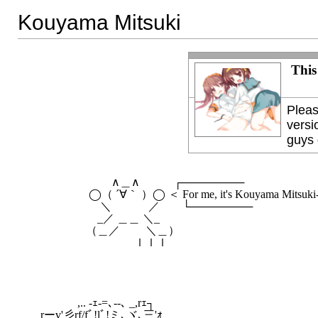
Kouyama Mitsuki
This
Pleas
versi
guys 
　　　　　　　 ∧＿∧　　　┌────────

　　　　　 ◯（ ´∀｀ ）◯ ＜ For me, it's Kouyama Mitsuki-c
　　　　　　 ＼　　　 ／　　└────────

　　　　　　_／ ＿＿ ＼_

　　　　　（＿／　　 ＼＿）

　　　　　　　 　　ｌｌｌ

    　　　 ,.. -ｪ‐=､‐-､ _,rｪ┐

    rーv'彡rf/fﾞ!lﾞ!ミ､ヾ､三'ｫ
