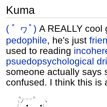
Kuma
( ﾟ ヮﾟ)
A REALLY cool g
pedophile
, he's just
frie
used to reading
incoher
psuedopsychological dri
someone actually says s
confused. I think this is 
　　 ∩＿＿＿∩

　　 | ノ　　　　　 ヽ

　　/　　●　　　● |　
