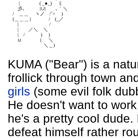
　 |　　　　( _●_)　 ミ

　彡､　　　|∪|　　､｀＼

/　＿＿　 ヽノ　/´>　 )

(＿＿＿）　　　/　(_／

　|　　　　　　 /

　|　　／＼　＼

　|　/　　　 )　 )

　∪　　　 （　 ＼

KUMA ("Bear") is a natur
frollick through town a
girls
(some evil folk dub
He doesn't want to work 
he's a pretty cool dude
defeat himself rather ro