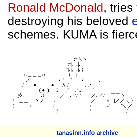
Ronald McDonald
, trie
destroying his beloved
schemes. KUMA is fierc
　　　　　　　　　　　　　　　　　　　　　　　　　　　
　　　　　　　　　　 　　,;^,^,ヽ　　　　　　　　　　　　　　 　　／: 
　　　　　　　　　 　　;^|, |, |, |　　　　　　　　　　　　　　　　/: : : :
　　　　　　　　　　　r|, |, |, |, }　　　　　　　　　　　　　　　{
　　 ∩＿＿＿∩　|　　　（　|　　　　　　　　　　　　　　 {:: : :ノ
　　 | ノ　　　　　 ヽ !　｀´.　ﾉ　　　、　　　　　　　　　　
　　/　　●　　　● |　入 /　　　，,･_　　　　　　　　　　　|
　 |　　　　( ●_)　 ミ　／　, ’,∴ ･　¨　　　　　　　　　
　彡､　　　|∪|　　　／　､･∵ ’　　／､／/|　￣￣ヽ

/　＿＿　 ヽノ　　/　　　　　　　 ／　　 //　|／／＼ 〉

(＿＿＿）　　　　/　　　　　　 　/　　　 //　　 /＼ ／

tanasinn.info archive