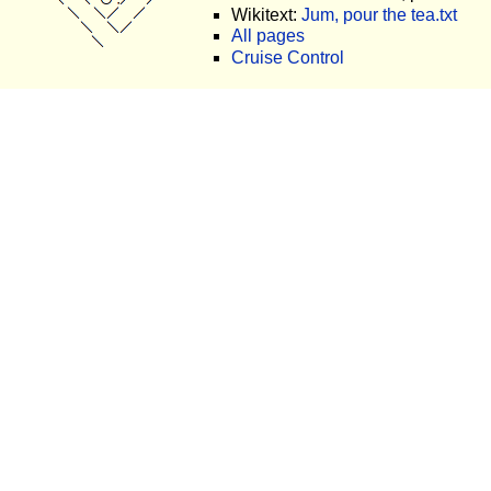
Wikitext:
Jum, pour the tea.txt
All pages
Cruise Control