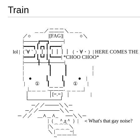
Train
　　 　　＿＿／二二二＼＿＿_

　　／○　 　 　|[FAG]| 　　　○＼

　　|────┏━━┓────|

　　|━━━┓┃┏┓┃┏━━━|

lol |（´∀｀）┃┃┃┃┃┃（・∀・）| HERE COMES THE M
　　|━━━┛┃┗┛┃┗━━━| *CHOO CHOO*

　　|────╂──╂────|

　　|　 　 　 　 ┃ 　 　┃ 　 　 　 　|

　　|　 　 　 　 ┃ 　 　┃ 　 　 　 　|

　　|　● 　 　 ┃ 　 　┃ 　 　 ●　|

　 　|　　① 　 ┃ 　 　┃ 　 ①　　|

　　　|_＿＿＿ .二二二. ＿＿＿_|

　 　 │　　　　│[=.=］｜　　　　|

　 　 └─────────┘

　 　 　 ─／／────＼＼─

　 　 ─／／──────＼＼─

　─ ／／　__∧＿∧_ 　 ──＼＼─

　　　　　　　|（　＾д＾ ）|　＜What's that gay noise?

　　　　　　　|＼⌒⌒⌒＼

　　　　　　　＼ |⌒⌒⌒~|　　　　　　　
