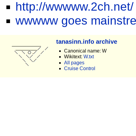
http://wwwww.2ch.net/
wwwww goes mainstr
tanasinn.info archive
Canonical name: W
Wikitext:
W.txt
All pages
Cruise Control