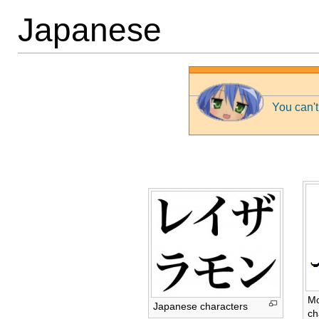
Japanese
You can't
Mo
Japanese characters
ch