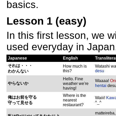
basics.
Lesson 1 (easy)
In this first lesson, we 
used everyday in Japan
Japanese
English
Translitera
それは・・・
How much is
Watashi wa
this?
desu
わかんない
Hello. Fine
Waaaa!
On
やらないか
weather we're
hentai
des
having!
Where is the
俺はお前を守る
Waiii!
Kawa
nearest
^_^
守って見せる
restaurant?
matteireba