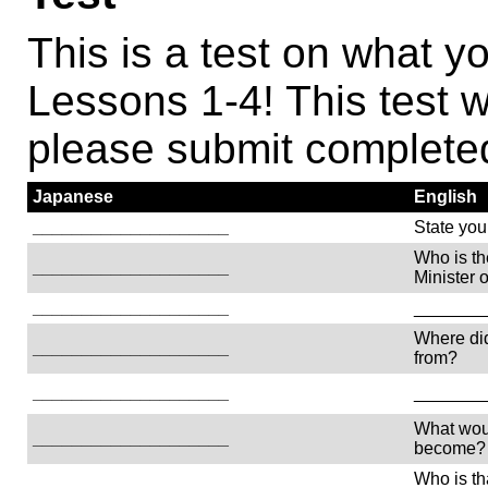
This is a test on what y
Lessons 1-4! This test w
please submit complete
Japanese
English
____________________
State you
Who is t
____________________
Minister 
____________________
_______
Where di
____________________
from?
____________________
_______
What woul
____________________
become?
Who is th