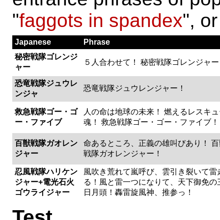
"
faggots in spandex
", o
Japanese
Phrase
秘密戦隊ゴレンジ
５人合わせて！ 秘密戦隊ゴレンジャー
ャー
恐竜戦隊ジュウレ
恐竜戦隊ジュウレンジャー！
ンジャ
救急戦隊ゴー・ゴ
人の命は地球の未来！ 燃えるレスキュ
ー・ファイブ
魂！ 救急戦隊ゴー・ゴー・ファイブ！
百獣戦隊ガオレン
命あるところ、正義の雄叫びあり！ 百
ジャー
戦隊ガオレンジャー！
忍風戦隊ハリケン
風吹き荒れて嵐呼び、雲引き裂いて雷
ジャー+電光石火
る！風と雷一つになりて、天下御免の
ゴウライジャー
日月頭！轟雷旋風神、推参っ！
Test