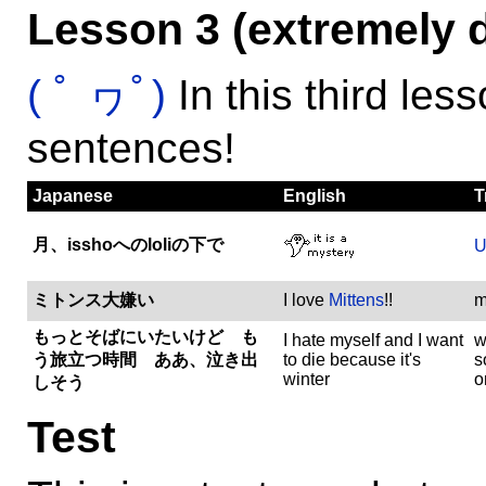
Lesson 3 (extremely di
( ﾟ ヮﾟ)
In this third les
sentences!
Japanese
English
T
月、isshoへのloliの下で
U
ミトンス大嫌い
I love
Mittens
!!
m
もっとそばにいたいけど も
I hate myself and I want
w
う旅立つ時間 ああ、泣き出
to die because it's
s
winter
o
しそう
Test