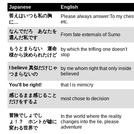
Japanese
English
答えはいつも私の胸
Please always answer:To my ches
etc.
に…
なんでだろ あなたを
From fate externals of Sumo
選んだ私です
もうとまらない 運命
by which the trifling one doesn't
stop
様から決められたけど
I believe 真似だけじゃ
by me whom right that only inside
believed
つまらないの
You'll be right!
that I is mimicry
感じるまま感じること
most chose to decision
だけをするよ
冒険でしょでし
In the world where the reality
ょ！？ ホントが嘘に
changes into the lie, please
adventure
変わる世界で