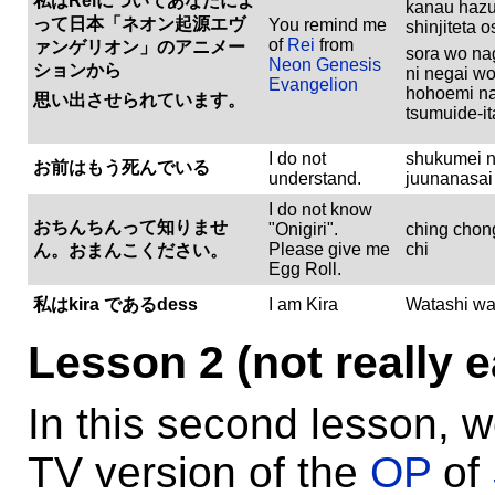
私はReiについてあなたによ
kanau hazu
って日本「ネオン起源エヴ
You remind me
shinjiteta o
of
Rei
from
ァンゲリオン」のアニメー
sora wo nag
Neon Genesis
ションから
ni negai w
Evangelion
hohoemi n
思い出させられています。
tsumuide-it
I do not
shukumei 
お前はもう死んでいる
understand.
juunanasai 
I do not know
おちんちんって知りませ
"Onigiri".
ching chon
Please give me
chi
ん。おまんこください。
Egg Roll.
私はkira であるdess
I am Kira
Watashi wa
Lesson 2 (not really 
In this second lesson, we
TV version of the
OP
of