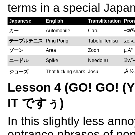
terms in a special Japan
Japanese
English
Transliteration
Pron
–œ
カー
Automobile
Caru
テーブルテニス
Ping Pong
Tabelu Tenisu
‚æ‚¤
ゾーン
Area
Zoon
µ‚Ä“
©v‚²
ニードル
Spike
Needolru
‚Á‚½
ジョーズ
That fucking shark
Josu
Lesson 4 (GO! GO! 
IT ですぅ)
In this slightly less ann
entrance phrases of pop