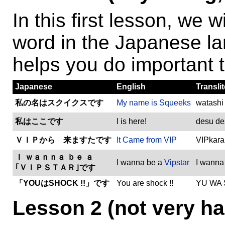
In this first lesson, we 
word in the Japanese l
helps you do important t
Japanese
English
Transli
私の名はスクイクスです
My name is Squeeks
watashi
私はここです
I is here!
desu de
ＶＩＰから 来ますたです
It Came from VIP
VIPkara
Ｉ ｗａｎｎａ ｂｅ ａ
I wanna be a
Vipstar
I wanna 
｢ＶＩＰＳＴＡＲ｣です
「YOUはSHOCK !!」です
You are shock !!
YU WA
Lesson 2 (not very ha